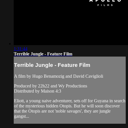
1:31:44
Terrible Jungle - Feature Film
Terrible Jungle - Feature Film
A film by Hugo Benamozig and David Caviglioli
Produced by 22h22 and Wy Productions
Distributed by Maison 4:3
Eliott, a young naive adventurer, sets off for Guyana in search
of the mysterious hidden Otopis. But he will soon discover
that the Otopis are not 'noble savages', they are jungle
gangst...