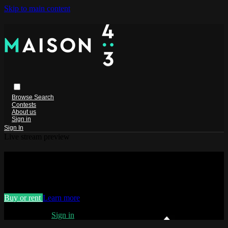
Skip to main content
Browse
Search
Contests
About us
Sign in
Sign In
Live stream preview
Watch Terrible Jungle - Long-métrage
Watch Terrible Jungle - Long-métrage
Buy or rent
Learn more
Already paid?
Sign in