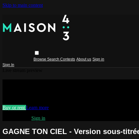
Skip to main content
Browse
Search
Contests
About us
Sign in
Sign In
Live stream preview
Watch GAGNE TON CIEL - Version sous
Watch GAGNE TON CIEL - Version sous-titrée anglaise
Buy or rent
Learn more
Already paid?
Sign in
GAGNE TON CIEL - Version sous-titrée