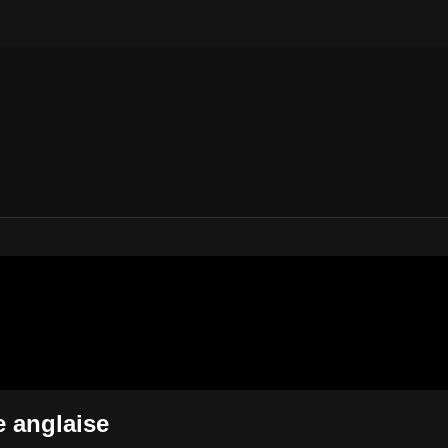
-titrée anglaise
 anglaise